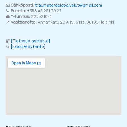
📧
Sähköposti:
traumaterapiapalvelut@gmail.com
📞
Puhelin:
+358 45 261 70 27
💼
Y-tunnus:
2255216-4
📍
Vastaanotto:
Annankatu 29 A 19, 6 krs. 00100 Helsinki
🔐
[Tietosuojaseloste]
🍪
[Evästekäytäntö]