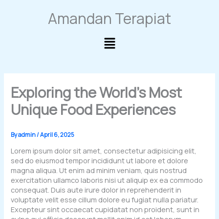
Skip
Amandan Terapiat
to
content
Main
Menu
Exploring the World’s Most
Unique Food Experiences
By
admin
/
April 6, 2025
Lorem ipsum dolor sit amet, consectetur adipisicing elit,
sed do eiusmod tempor incididunt ut labore et dolore
magna aliqua. Ut enim ad minim veniam, quis nostrud
exercitation ullamco laboris nisi ut aliquip ex ea commodo
consequat. Duis aute irure dolor in reprehenderit in
voluptate velit esse cillum dolore eu fugiat nulla pariatur.
Excepteur sint occaecat cupidatat non proident, sunt in