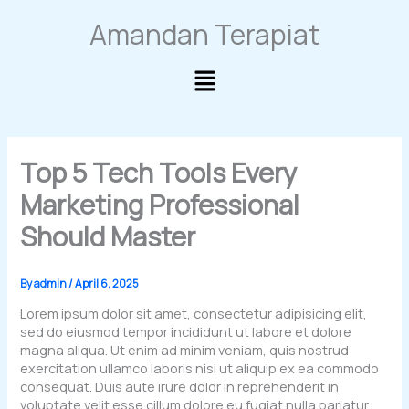
Skip
Amandan Terapiat
to
content
Main
Menu
Top 5 Tech Tools Every
Marketing Professional
Should Master
By
admin
/
April 6, 2025
Lorem ipsum dolor sit amet, consectetur adipisicing elit,
sed do eiusmod tempor incididunt ut labore et dolore
magna aliqua. Ut enim ad minim veniam, quis nostrud
exercitation ullamco laboris nisi ut aliquip ex ea commodo
consequat. Duis aute irure dolor in reprehenderit in
voluptate velit esse cillum dolore eu fugiat nulla pariatur.