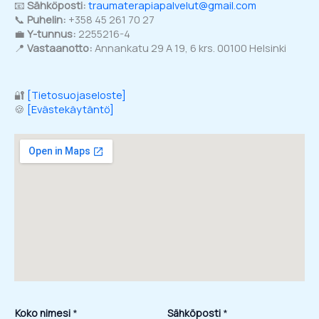
📧
Sähköposti:
traumaterapiapalvelut@gmail.com
📞
Puhelin:
+358 45 261 70 27
💼
Y-tunnus:
2255216-4
📍
Vastaanotto:
Annankatu 29 A 19, 6 krs. 00100 Helsinki
🔐
[Tietosuojaseloste]
🍪
[Evästekäytäntö]
n
Koko nimesi
*
Sähköposti
*
i