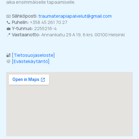
aika ensimmäiselle tapaamiselle.
📧
Sähköposti:
traumaterapiapalvelut@gmail.com
📞
Puhelin:
+358 45 261 70 27
💼
Y-tunnus:
2255216-4
📍
Vastaanotto:
Annankatu 29 A 19, 6 krs. 00100 Helsinki
🔐
[Tietosuojaseloste]
🍪
[Evästekäytäntö]