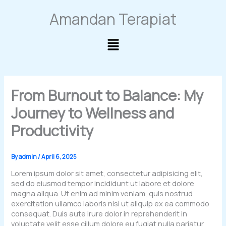
Skip
Amandan Terapiat
to
content
Main
Menu
From Burnout to Balance: My
Journey to Wellness and
Productivity
By
admin
/
April 6, 2025
Lorem ipsum dolor sit amet, consectetur adipisicing elit,
sed do eiusmod tempor incididunt ut labore et dolore
magna aliqua. Ut enim ad minim veniam, quis nostrud
exercitation ullamco laboris nisi ut aliquip ex ea commodo
consequat. Duis aute irure dolor in reprehenderit in
voluptate velit esse cillum dolore eu fugiat nulla pariatur.