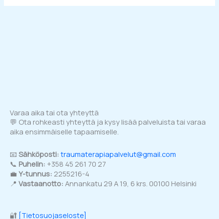
Varaa aika tai ota yhteyttä
💬 Ota rohkeasti yhteyttä ja kysy lisää palveluista tai varaa
aika ensimmäiselle tapaamiselle.
📧
Sähköposti:
traumaterapiapalvelut@gmail.com
📞
Puhelin:
+358 45 261 70 27
💼
Y-tunnus:
2255216-4
📍
Vastaanotto:
Annankatu 29 A 19, 6 krs. 00100 Helsinki
🔐
[Tietosuojaseloste]